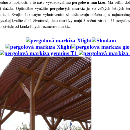
pergolovú markízu.
dnu z možností, a to našu vysokokvalitnú
Má veľmi dobr
pergolových markíz
i dažďu. Optimálne využitie
je vo veľkých letných te
aurácií. Svojim luxusným vyhotovením si našla svoju obľubu aj u najnáročne
pergolo
ysokej kvalite dlhú životnosť, tieto markízy majú 5 ročnú záruku. U
 to závislé od konkrétnych rozmerov markíz.