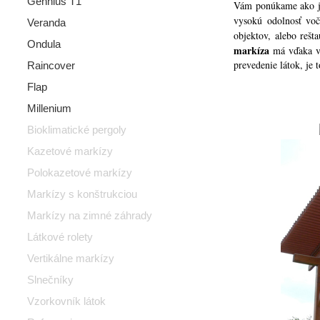
Gennius T1
Vám ponúkame ako je
vysokú odolnosť voč
Veranda
objektov, alebo rešt
Ondula
markíza
má vďaka v
prevedenie látok, je
Raincover
Flap
Millenium
Bioklimatické pergoly
Kazetové markízy
Polokazetové markízy
Markízy s konštrukciou
Markízy na zimné záhrady
Látkové rolety
Vertikálne markízy
Slnečníky
Vzorkovník látok