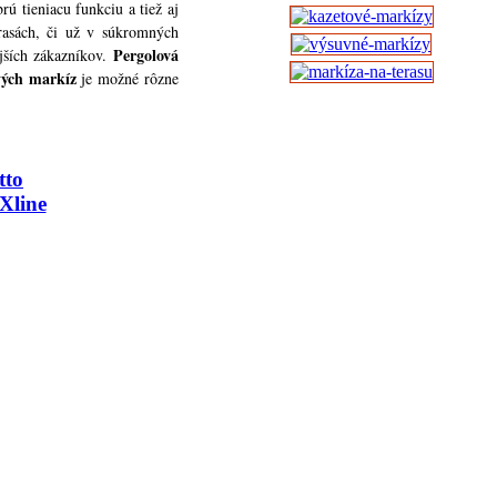
ú tieniacu funkciu a tiež aj
rasách, či už v súkromných
Pergolová
jších zákazníkov.
vých markíz
je možné rôzne