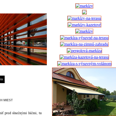
ia
H MIEST
niť pred slnečnými lúčmi, tu