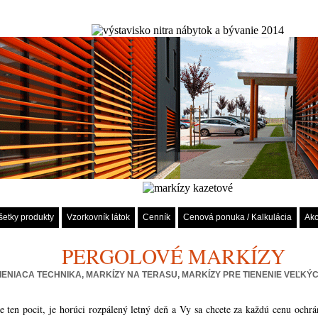
šetky produkty
Vzorkovník látok
Cenník
Cenová ponuka / Kalkulácia
Akc
PERGOLOVÉ MARKÍZY
IENIACA TECHNIKA, MARKÍZY NA TERASU, MARKÍZY PRE TIENENIE VEĽKÝC
 ten pocit, je horúci rozpálený letný deň a Vy sa chcete za každú cenu ochrá