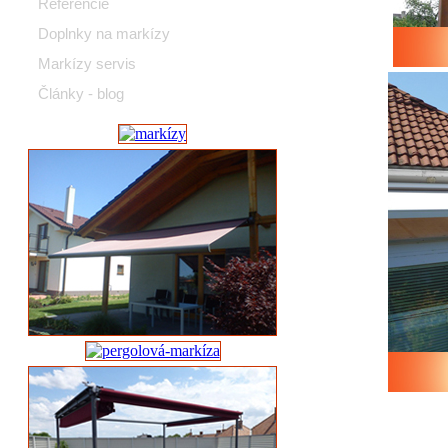
Referencie
Doplnky na markízy
Markízy servis
Články - blog