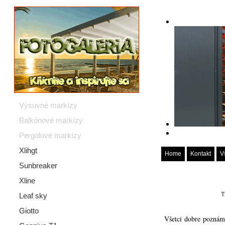
Výsuvné markízy
Balkónové markízy
Pergolové markízy
Xlihgt
Home
Kontakt
V
Sunbreaker
Xline
T
Leaf sky
Giotto
Všetci dobre poznáme